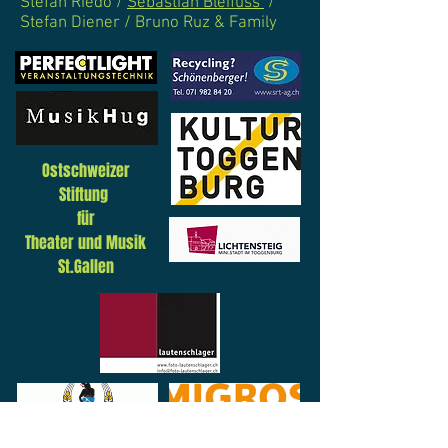
Stefan Riedo /
Sebastian Bleifuss
/
Stefan Diener / Bruno Ruz & Family
Ostschweizer
Stiftung
für
Theater und Musik
St.Gallen