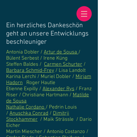
Ein herzliches Dankeschön
geht an unsere Entwicklungs
beschleuniger
Antonia Dobler /
Artur de Sousa
/
Bülent Serbest / Irene Küng
Steffen Baldes /
Carmen Schurter
/
Barbara Schmid-Frey
/ Lisa Landolt
Karina Lerchi / Muriel Dobler /
Mirjam
Hadorn
Roger Hautle
Etienne Expilly /
Alexander Rys
/ Franz
Riser / Christiane Hartmann /
Matilde
de Sousa
Nathalie Cordano
/ Pedrin Louis
/
Anuschka Conrad
/
Dimitrji
Stockhammer
/ Maik Strässle / Dario
Eicher
Martin Miescher / Antonio Costanzo /